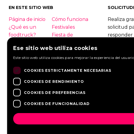
EN ESTE SITIO WEB
SOLICITUD
Página de inicio
Cómo funciona
Realiza gra
¿Qué es un
Festivales
solicitud p
foodtruck?
Fiesta de
responder 
empresa
foodtrucks
Ese sitio web utiliza cookies
Boda
Contacto
Foodtruck
Este sitio web utiliza cookies para mejorar la experiencia del usuari
Inicio de sesión
Información
Mirar solic
general
Hacer una s
COOKIES ESTRICTAMENTE NECESARIAS
PREGUNTAS
Socios
FRECUENTES
Noticias
COOKIES DE RENDIMIENTO
COOKIES DE PREFERENCIAS
COOKIES DE FUNCIONALIDAD