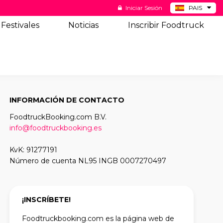
Iniciar Sesión
PAIS
BE
Festivales
Noticias
Inscribir Foodtruck
DE
NL
US
INFORMACIÓN DE CONTACTO
FoodtruckBooking.com B.V.
info@foodtruckbooking.es
KvK: 91277191
Número de cuenta NL95 INGB 0007270497
¡INSCRÍBETE!
Foodtruckbooking.com es la página web de