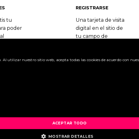
ES
REGISTRARSE
tis tu
Una tarjeta de visita
ara poder
digital en el sitio de
al
tu campo de
 del
especialización.
Booking.com.
Regístrate y
o. Al utilizar nuestro sitio web, acepta todas las cookies de acuerdo con nues
benefíciate de las
itudes »
muchas ventajas.
olicitud »
Crea una cuenta »
¿Cuáles son las ventajas? 
ACEPTAR TODO
MOSTRAR DETALLES