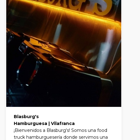
Blasburg's
Hamburguesa | Vilafranca
¡Bienvenidos a Blasburg's! Somos una food
truck hamburguesería donde servimos una