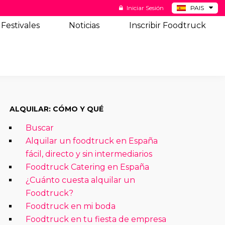
Iniciar Sesión
PAIS
BE
Festivales
Noticias
Inscribir Foodtruck
DE
NL
US
ALQUILAR: CÓMO Y QUÉ
Buscar
Alquilar un foodtruck en España
fácil, directo y sin intermediarios
Foodtruck Catering en España
¿Cuánto cuesta alquilar un
Foodtruck?
Foodtruck en mi boda
Foodtruck en tu fiesta de empresa