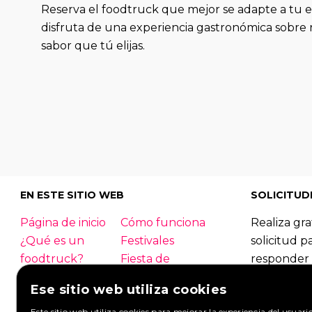
Reserva el foodtruck que mejor se adapte a tu 
disfruta de una experiencia gastronómica sobre 
sabor que tú elijas.
EN ESTE SITIO WEB
SOLICITUD
Página de inicio
Cómo funciona
Realiza gra
¿Qué es un
Festivales
solicitud p
foodtruck?
Fiesta de
responder 
empresa
foodtrucks
Ese sitio web utiliza cookies
Boda
Contacto
Foodtruck
Este sitio web utiliza cookies para mejorar la experiencia del usuari