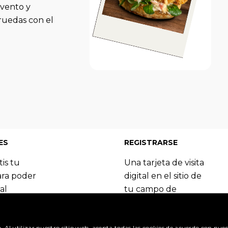
evento y
ruedas con el
ES
REGISTRARSE
tis tu
Una tarjeta de visita
ara poder
digital en el sitio de
al
tu campo de
 del
especialización.
Booking.com.
Regístrate y
o. Al utilizar nuestro sitio web, acepta todas las cookies de acuerdo con nues