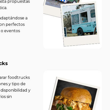
asta propuestas
ica.
 adaptándose a
son perfectos
s o eventos
cks
rar foodtrucks
ones y tipo de
 disponibilidad y
ios sin