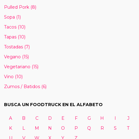
Pulled Pork
(8)
Sopa
(1)
Tacos
(10)
Tapas
(10)
Tostadas
(7)
Vegano
(15)
Vegetariano
(15)
Vino
(10)
Zumos / Batidos
(6)
BUSCA UN FOODTRUCK EN EL ALFABETO
A
B
C
D
E
F
G
H
I
J
K
L
M
N
O
P
Q
R
S
T
U
V
W
X
Y
Z