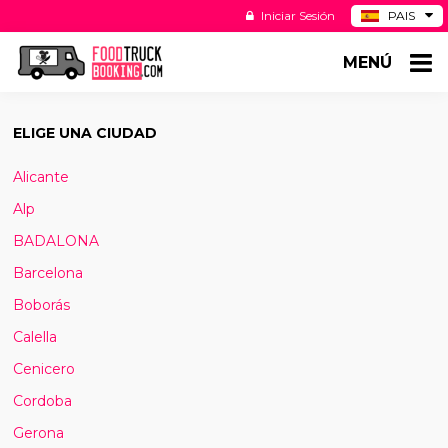
Iniciar Sesión
PAIS
BE
MENÚ
DE
NL
US
ELIGE UNA CIUDAD
Alicante
Alp
BADALONA
Barcelona
Boborás
Calella
Cenicero
Cordoba
Gerona