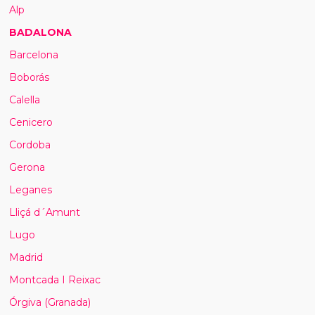
Alp
BADALONA
Barcelona
Boborás
Calella
Cenicero
Cordoba
Gerona
Leganes
Lliçá d´Amunt
Lugo
Madrid
Montcada I Reixac
Órgiva (Granada)