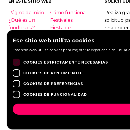
EN ESTE SITIO WEB
SOLICITUD
Página de inicio
Cómo funciona
Realiza gra
¿Qué es un
Festivales
solicitud p
foodtruck?
Fiesta de
responder 
empresa
foodtrucks
Ese sitio web utiliza cookies
Boda
Contacto
Foodtruck
Inicio de sesión
Información
Este sitio web utiliza cookies para mejorar la experiencia del usuari
Mirar solic
general
Hacer una s
COOKIES ESTRICTAMENTE NECESARIAS
PREGUNTAS
Socios
FRECUENTES
Noticias
COOKIES DE RENDIMIENTO
COOKIES DE PREFERENCIAS
COOKIES DE FUNCIONALIDAD