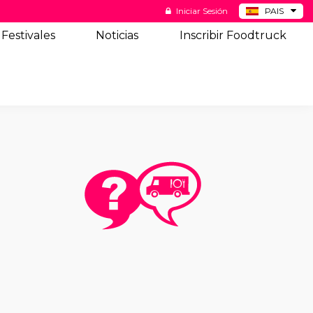
Iniciar Sesión
PAIS
BE
Festivales
Noticias
Inscribir Foodtruck
DE
NL
US