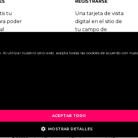
ES
REGISTRARSE
tis tu
Una tarjeta de visita
ara poder
digital en el sitio de
al
tu campo de
 del
especialización.
Booking.com.
Regístrate y
benefíciate de las
o. Al utilizar nuestro sitio web, acepta todas las cookies de acuerdo con nues
itudes »
muchas ventajas.
olicitud »
Crea una cuenta »
¿Cuáles son las ventajas? 
ACEPTAR TODO
MOSTRAR DETALLES