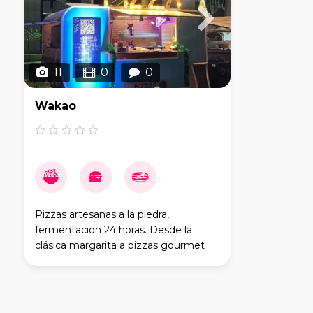
11
0
0
Wakao
Pizzas artesanas a la piedra,
fermentación 24 horas. Desde la
clásica margarita a pizzas gourmet
como la trufada. *También otros
foodtrucks de burgers, perritos y
mexicano, crepes… y una amplia