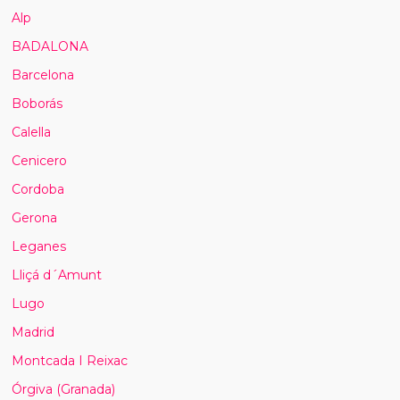
Alp
BADALONA
Barcelona
Boborás
Calella
Cenicero
Cordoba
Gerona
Leganes
Lliçá d´Amunt
Lugo
Madrid
Montcada I Reixac
Órgiva (Granada)