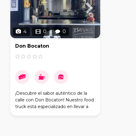
4
0
0
Don Bocaton
¡Descubre el sabor auténtico de la
calle con Don Bocaton! Nuestro food
truck está especializado en llevar a
tus manos deliciosos bocadillos,
perfectos para cualquier momento
del día. En Don Bocato