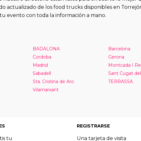
o actualizado de los food trucks disponibles en Torrejón
r tu evento con toda la información a mano.
BADALONA
Barcelona
Cordoba
Gerona
Madrid
Montcada I Re
Sabadell
Sant Cugat del
Sta. Cristina de Aro
TERRASSA
Vilamarxant
ES
REGISTRARSE
tis tu
Una tarjeta de visita