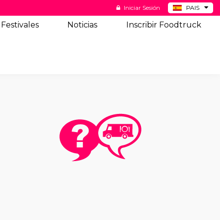
Iniciar Sesión
PAIS
BE
Festivales
Noticias
Inscribir Foodtruck
DE
NL
US