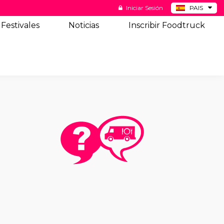
Iniciar Sesión
PAIS
BE
Festivales
Noticias
Inscribir Foodtruck
DE
NL
US