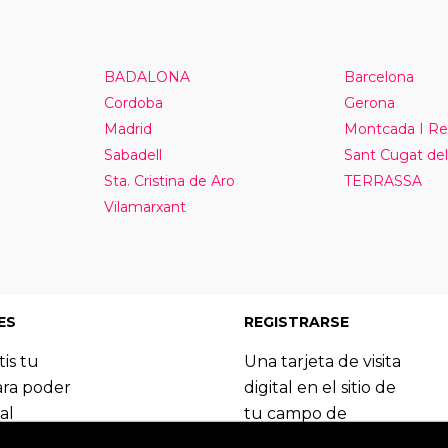
BADALONA
Barcelona
Cordoba
Gerona
Madrid
Montcada I Re
Sabadell
Sant Cugat del
Sta. Cristina de Aro
TERRASSA
Vilamarxant
ES
REGISTRARSE
tis tu
Una tarjeta de visita
ara poder
digital en el sitio de
al
tu campo de
 del
especialización.