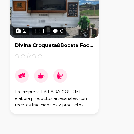
2
1
0
Divina Croqueta&Bocata Foodtruck
La empresa LA FADA GOURMET,
elabora productos artesanales, con
recetas tradicionales y productos
100% naturales, sin aditivos ni
conservantes, ofrece toda una gama
de Croquetas Gourmet y platos
combin