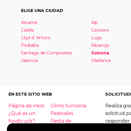
ELIGE UNA CIUDAD
Alicante
Alp
Calella
Cenicero
Lliçá d´Amunt
Lugo
Pedralba
Ribarroja
Santiago de Compostela
Solsona
Valencia
Vilafranca
EN ESTE SITIO WEB
SOLICITUD
Página de inicio
Cómo funciona
Realiza gra
¿Qué es un
Festivales
solicitud p
foodtruck?
Fiesta de
responder 
empresa
foodtrucks