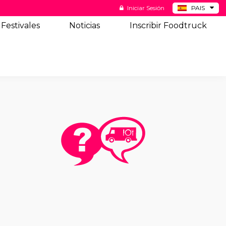
Iniciar Sesión
PAIS
BE
Festivales
Noticias
Inscribir Foodtruck
DE
NL
US