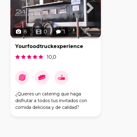
8
0
1
Yourfoodtruckexperience
10,0
¿Quieres un catering que haga
disfrutar a todos tus invitados con
comida deliciosa y de calidad?
Nuestro foodtruck está especializado
en ofrecer lo mejor en street food:
frankfurts, hamburguesas, ce