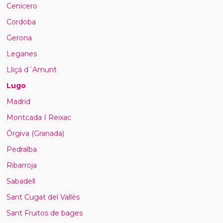
Cenicero
Cordoba
Gerona
Leganes
Lliçá d´Amunt
Lugo
Madrid
Montcada I Reixac
Órgiva (Granada)
Pedralba
Ribarroja
Sabadell
Sant Cugat del Vallès
Sant Fruitos de bages