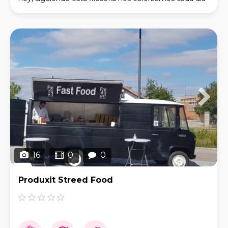
en llevar a cabo una mejora continua par
16
0
0
Produxit Streed Food