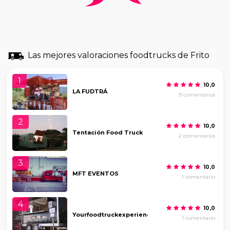
Las mejores valoraciones foodtrucks de Frito
1
10,0
LA FUDTRÁ
9 comentarios
2
10,0
Tentación Food Truck
2 comentarios
3
10,0
MFT EVENTOS
1 comentario
4
10,0
Yourfoodtruckexperience
1 comentario