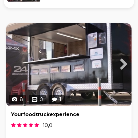
8
0
1
Yourfoodtruckexperience
10,0