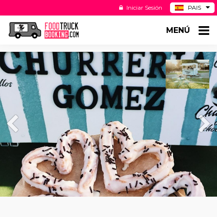
Iniciar Sesión
PAIS
BE
MENÚ
DE
NL
US