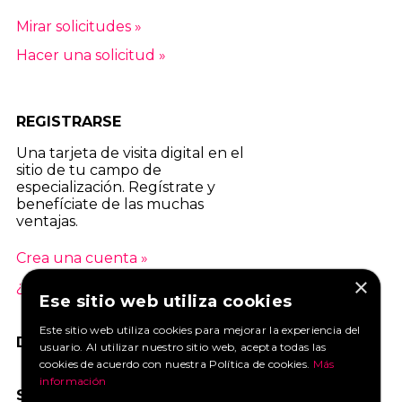
Mirar solicitudes »
Hacer una solicitud »
REGISTRARSE
Una tarjeta de visita digital en el
sitio de tu campo de
especialización. Regístrate y
benefíciate de las muchas
ventajas.
Crea una cuenta »
×
¿Cuáles son las ventajas? »
Ese sitio web utiliza cookies
Este sitio web utiliza cookies para mejorar la experiencia del
DANOS UN ME GUSTA EN FACEBOOK
usuario. Al utilizar nuestro sitio web, acepta todas las
cookies de acuerdo con nuestra Política de cookies.
Más
información
SOCIAL MEDIA