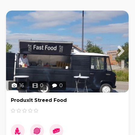
16
0
0
Produxit Streed Food