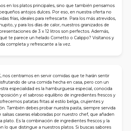
os en los platos principales, sino que también pensamos
pequeños antojos dulces. Por eso, en nuestra oferta no
idas frías, ideales para refrescarte. Para los más atrevidos,
pito, y para los días de calor, nuestros granizados de
presentaciones de 3 x 12 litros son perfectos. Además,
 ¿qué te parece un helado Cornetto o Calippo? Visítanos y
da completa y refrescante a la vez.
os centramos en servir comidas que te harán sentir
disfrutando de una comida hecha en casa, pero con un
tra especialidad es la hamburguesa especial, conocida
osición y el sabroso equilibrio de ingredientes frescos y
frecemos patatas fritas al estilo belga, crujientes y
ión. También debes probar nuestra pasta, siempre servida
 salsas caseras elaboradas por nuestro chef, que añaden
a plato. Es la combinación de ingredientes frescos y la
n lo que distingue a nuestros platos. Si buscas sabores