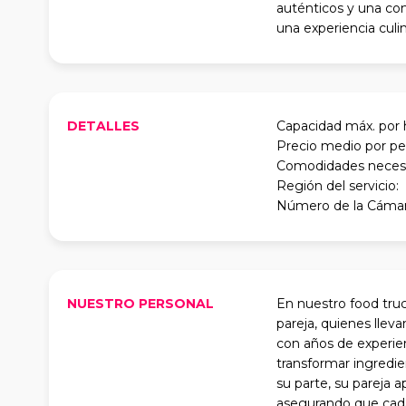
auténticos y una com
una experiencia culin
DETALLES
Capacidad máx. por 
Precio medio por pe
Comodidades necesar
Región del servicio:
Número de la Cámar
NUESTRO PERSONAL
En nuestro food tru
pareja, quienes lleva
con años de experien
transformar ingredie
su parte, su pareja a
asegurando que cada