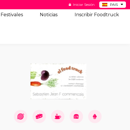
Iniciar Sesión
PAIS
BE
Festivales
Noticias
Inscribir Foodtruck
DE
NL
US