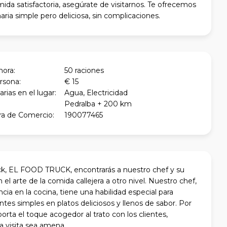
ida satisfactoria, asegúrate de visitarnos. Te ofrecemos
aria simple pero deliciosa, sin complicaciones.
hora:
50 raciones
rsona:
€ 15
ias en el lugar:
Agua, Electricidad
Pedralba + 200 km
a de Comercio:
190077465
ck, EL FOOD TRUCK, encontrarás a nuestro chef y su
n el arte de la comida callejera a otro nivel. Nuestro chef,
cia en la cocina, tiene una habilidad especial para
ntes simples en platos deliciosos y llenos de sabor. Por
porta el toque acogedor al trato con los clientes,
 visita sea amena.