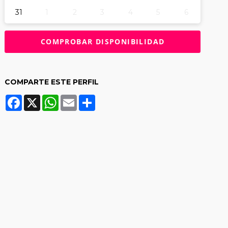
31
1
2
3
4
5
6
COMPARTE ESTE PERFIL
Facebook
X
WhatsApp
Email
Share