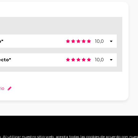
o"
10,0
ecto"
10,0
io
DES
REGISTRARSE
o. Al utilizar nuestro sitio web, acepta todas las cookies de acuerdo con nues