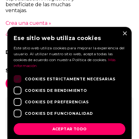
benefíciate de las muchas
ventajas.
Crea una cuenta »
×
¿Cuáles son las ventajas? »
Ese sitio web utiliza cookies
Este sitio web utiliza cookies para mejorar la experiencia del
DANOS UN ME GUSTA EN FACEBOOK
usuario. Al utilizar nuestro sitio web, acepta todas las
cookies de acuerdo con nuestra Política de cookies.
Más
información
SOCIAL MEDIA
COOKIES ESTRICTAMENTE NECESARIAS
COOKIES DE RENDIMIENTO
COOKIES DE PREFERENCIAS
COOKIES DE FUNCIONALIDAD
ACEPTAR TODO