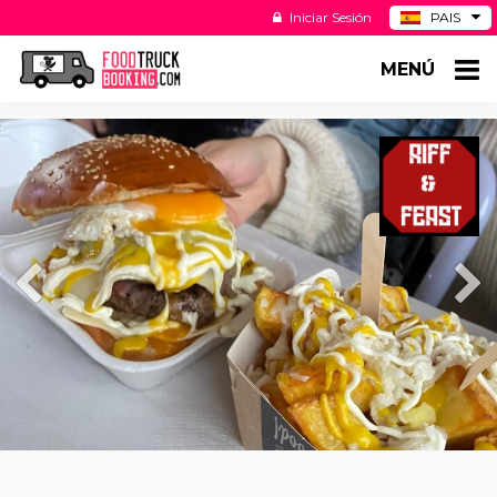
Iniciar Sesión
PAIS
BE
MENÚ
DE
NL
US