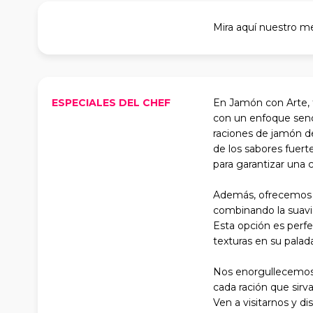
Mira aquí nuestro m
ESPECIALES DEL CHEF
En Jamón con Arte, t
con un enfoque sencil
raciones de jamón de
de los sabores fuer
para garantizar una 
Además, ofrecemos un
combinando la suavi
Esta opción es perfe
texturas en su palada
Nos enorgullecemos d
cada ración que sirv
Ven a visitarnos y di