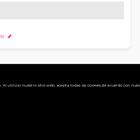
io
DES
REGISTRARSE
o. Al utilizar nuestro sitio web, acepta todas las cookies de acuerdo con nues
tis tu
Una tarjeta de visita
ara poder
digital en el sitio de
al
tu campo de
 del
especialización.
Booking.com.
Regístrate y
benefíciate de las
itudes »
muchas ventajas.
olicitud »
Crea una cuenta »