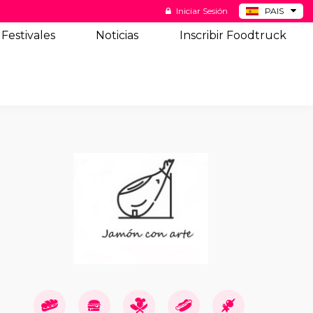
Iniciar Sesión
PAIS
BE
Festivales
Noticias
Inscribir Foodtruck
DE
NL
US