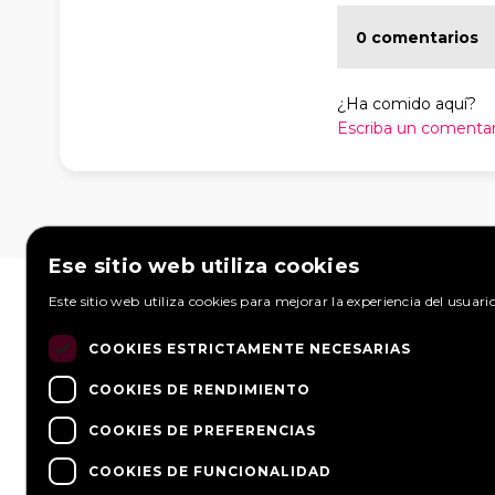
0 comentarios
¿Ha comido aquí?
Escriba un comentar
Ese sitio web utiliza cookies
EN ESTE SITIO WEB
SOLICITU
Este sitio web utiliza cookies para mejorar la experiencia del usuari
Realiza gra
Página de inicio
Cómo funciona
solicitud p
COOKIES ESTRICTAMENTE NECESARIAS
¿Qué es un
Festivales
responder 
foodtruck?
Fiesta de
foodtrucks
COOKIES DE RENDIMIENTO
Foodtruck
empresa
COOKIES DE PREFERENCIAS
Boda
Contacto
Mirar solic
Inicio de sesión
Información
COOKIES DE FUNCIONALIDAD
Hacer una s