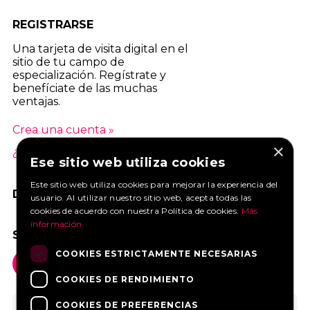
REGISTRARSE
Una tarjeta de visita digital en el
sitio de tu campo de
especialización. Regístrate y
benefíciate de las muchas
ventajas.
Crea una cuenta »
×
¿Cuáles son las ventajas? »
Ese sitio web utiliza cookies
Este sitio web utiliza cookies para mejorar la experiencia del
DANOS UN ME GUSTA EN FACEBOOK
usuario. Al utilizar nuestro sitio web, acepta todas las
cookies de acuerdo con nuestra Política de cookies.
Más
información
SOCIAL MEDIA
COOKIES ESTRICTAMENTE NECESARIAS
COOKIES DE RENDIMIENTO
COOKIES DE PREFERENCIAS