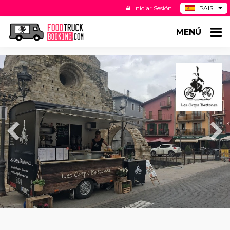
Iniciar Sesión
PAIS
BE
MENÚ
DE
NL
US