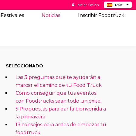
Iniciar Sesión
PAIS
BE
Festivales
Noticias
Inscribir Foodtruck
DE
NL
US
SELECCIONADO
Las 3 preguntas que te ayudarán a
marcar el camino de tu Food Truck
Cómo conseguir que tus eventos
con Foodtrucks sean todo un éxito.
5 Propuestas para dar la bienvenida a
la primavera
13 consejos para antes de empezar tu
foodtruck