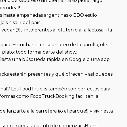
rtorio de sabores o simplemente explorar algo
no ideal!
dés hasta empanadas argentinas o BBQ estilo
sin salir del país.
egan@s, intolerantes al gluten o a la lactosa – la
ara. Escuchar el chisporroteo de la parrilla, oler
 plato: todo forma parte del show.
 Basta una búsqueda rápida en Google o una app
ucks estarán presentes y qué ofrecen – así puedes
ginal? Los FoodTrucks también son perfectos para
aformas como FoodTruckBooking facilitan la
anzarte a la carretera (¡o al parque!) y vivir esta
tura sobre ruedas a punto de comenzar. ¡Buen