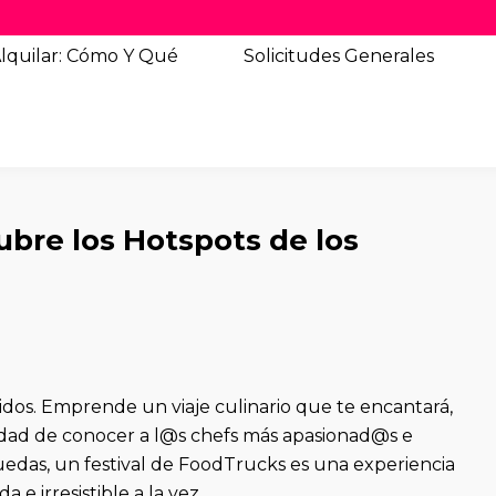
lquilar: Cómo Y Qué
Solicitudes
Generales
ubre los Hotspots de los
tidos. Emprende un viaje culinario que te encantará,
nidad de conocer a l@s chefs más apasionad@s e
das, un festival de FoodTrucks es una experiencia
e irresistible a la vez.