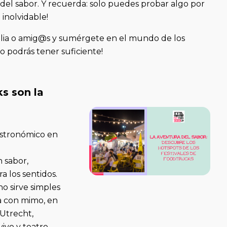
del sabor. Y recuerda: solo puedes probar algo por
inolvidable!
ilia o amig@s y sumérgete en el mundo de los
 podrás tener suficiente!
s son la
stronómico en
n
 sabor,
a los sentidos.
o sirve simples
da con mimo, en
Utrecht,
vo y teatro.