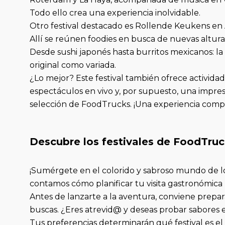
Todo ello crea una experiencia inolvidable.
Otro festival destacado es Rollende Keukens e
Allí se reúnen foodies en busca de nuevas alturas
Desde sushi japonés hasta burritos mexicanos: la 
original como variada.
¿Lo mejor? Este festival también ofrece activida
espectáculos en vivo y, por supuesto, una impre
selección de FoodTrucks. ¡Una experiencia comp
Descubre los festivales de FoodTruc
¡Sumérgete en el colorido y sabroso mundo de lo
contamos cómo planificar tu visita gastronómica 
Antes de lanzarte a la aventura, conviene prepara
buscas. ¿Eres atrevid@ y deseas probar sabores ex
Tus preferencias determinarán qué festival es el i