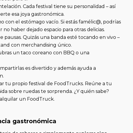
telación. Cada festival tiene su personalidad – así
derte esa joya gastronómica.
o con el estómago vacío. Si estás famélic@, podrías
 no haber dejado espacio para otras delicias.
 pausas. Quizás una banda esté tocando en vivo –
tand con merchandising único.
scubras un taco coreano con BBQ o una
compartirlas es divertido y además ayuda a
n.
ar tu propio festival de FoodTrucks. Reúne a tu
ida sobre ruedas te sorprenda. ¿Y quién sabe?
y alquilar un FoodTruck.
encia gastronómica