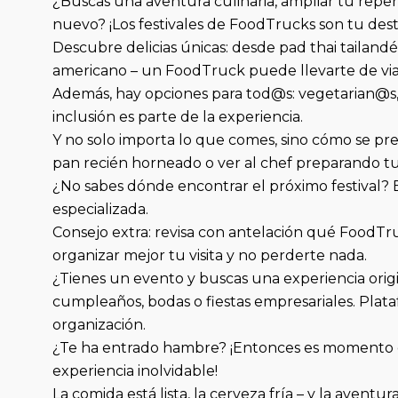
¿Buscas una aventura culinaria, ampliar tu repe
nuevo? ¡Los festivales de FoodTrucks son tu desti
Descubre delicias únicas: desde pad thai tailan
americano – un FoodTruck puede llevarte de viaje 
Además, hay opciones para tod@s: vegetarian@s, v
inclusión es parte de la experiencia.
Y no solo importa lo que comes, sino cómo se prep
pan recién horneado o ver al chef preparando tu
¿No sabes dónde encontrar el próximo festival?
especializada.
Consejo extra: revisa con antelación qué FoodTr
organizar mejor tu visita y no perderte nada.
¿Tienes un evento y buscas una experiencia ori
cumpleaños, bodas o fiestas empresariales. Plat
organización.
¿Te ha entrado hambre? ¡Entonces es momento de l
experiencia inolvidable!
La comida está lista, la cerveza fría – y la aven