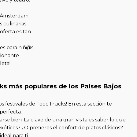
n Ámsterdam.
 culinarias.
oferta es tan
des para niñ@s,
sionante
leta!
ks más populares de los Países Bajos
s festivales de FoodTrucks! En esta sección te
perfecta.
rse bien. La clave de una gran visita es saber lo que
óticos? ¿O prefieres el confort de platos clásicos?
deal para ti.