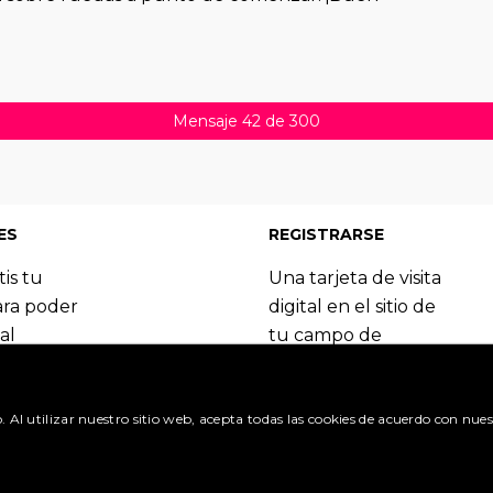
Mensaje 42 de 300
ES
REGISTRARSE
tis tu
Una tarjeta de visita
ara poder
digital en el sitio de
al
tu campo de
 del
especialización.
Booking.com.
Regístrate y
o. Al utilizar nuestro sitio web, acepta todas las cookies de acuerdo con nues
benefíciate de las
itudes »
muchas ventajas.
olicitud »