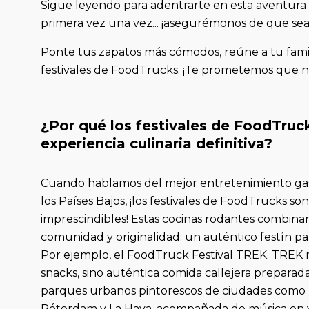
Sigue leyendo para adentrarte en esta aventura 
primera vez una vez... ¡asegurémonos de que sea 
Ponte tus zapatos más cómodos, reúne a tu fam
festivales de FoodTrucks. ¡Te prometemos que no
¿Por qué los festivales de FoodTruck
experiencia culinaria definitiva?
Cuando hablamos del mejor entretenimiento ga
los Países Bajos, ¡los festivales de FoodTrucks so
imprescindibles! Estas cocinas rodantes combinan
comunidad y originalidad: un auténtico festín par
Por ejemplo, el FoodTruck Festival TREK. TREK n
snacks, sino auténtica comida callejera prepara
parques urbanos pintorescos de ciudades como 
Róterdam y La Haya, acompañada de música en vi