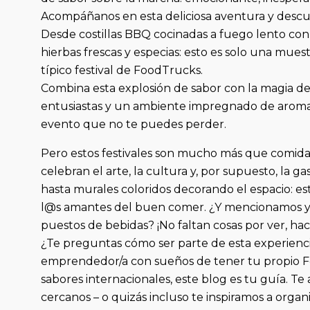
Acompáñanos en esta deliciosa aventura y descu
Desde costillas BBQ cocinadas a fuego lento con 
hierbas frescas y especias: esto es solo una mue
típico festival de FoodTrucks.
Combina esta explosión de sabor con la magia de 
entusiastas y un ambiente impregnado de aromas
evento que no te puedes perder.
Pero estos festivales son mucho más que comid
celebran el arte, la cultura y, por supuesto, la 
hasta murales coloridos decorando el espacio: e
l@s amantes del buen comer. ¿Y mencionamos ya l
puestos de bebidas? ¡No faltan cosas por ver, ha
¿Te preguntas cómo ser parte de esta experienci
emprendedor/a con sueños de tener tu propio 
sabores internacionales, este blog es tu guía. Te
cercanos – o quizás incluso te inspiramos a organi