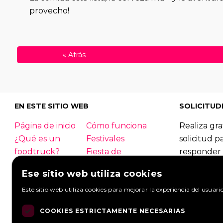
provecho!
«
Atrás
EN ESTE SITIO WEB
SOLICITUD
Página de inicio
Cómo funciona
Realiza gra
¿Qué es un
Festivales
solicitud p
foodtruck?
Fiesta de
responder 
empresa
foodtrucks
Ese sitio web utiliza cookies
Boda
Contacto
Foodtruck
Este sitio web utiliza cookies para mejorar la experiencia del usuari
Inicio de sesión
Información
Mirar solic
general
Hacer una s
COOKIES ESTRICTAMENTE NECESARIAS
PREGUNTAS
Socios