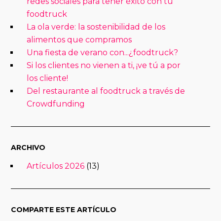
redes sociales para tener éxito con tu
foodtruck
La ola verde: la sostenibilidad de los
alimentos que compramos
Una fiesta de verano con...¿foodtruck?
Si los clientes no vienen a ti, ¡ve tú a por
los cliente!
Del restaurante al foodtruck a través de
Crowdfunding
ARCHIVO
Artículos 2026
(13)
COMPARTE ESTE ARTÍCULO