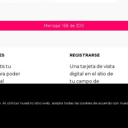
Mensaje 168 de 300
ES
REGISTRARSE
tis tu
Una tarjeta de visita
ara poder
digital en el sitio de
al
tu campo de
 del
especialización.
Booking.com.
Regístrate y
o. Al utilizar nuestro sitio web, acepta todas las cookies de acuerdo con nues
benefíciate de las
itudes »
muchas ventajas.
olicitud »
Crea una cuenta »