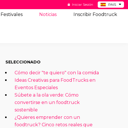
Iniciar Sesión
PAIS
BE
Festivales
Noticias
Inscribir Foodtruck
DE
NL
US
SELECCIONADO
Cómo decir "te quiero" con la comida
Ideas Creativas para FoodTrucks en
Eventos Especiales
Súbete a la ola verde: Cómo
convertirse en un foodtruck
sostenible
¿Quieres emprender con un
foodtruck? Cinco retos reales que