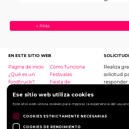
«
Atrás
EN ESTE SITIO WEB
SOLICITUD
Página de inicio
Cómo funciona
Realiza gra
¿Qué es un
Festivales
solicitud p
foodtruck?
Fiesta de
responder 
empresa
foodtrucks
Ese sitio web utiliza cookies
Boda
Contacto
Foodtruck
Inicio de sesión
Este sitio web utiliza cookies para mejorar la experiencia del usuari
Información
Mirar solic
general
Hacer una s
COOKIES ESTRICTAMENTE NECESARIAS
PREGUNTAS
Socios
FRECUENTES
Noticias
COOKIES DE RENDIMIENTO