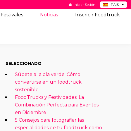
Iniciar Sesión
PAIS
BE
Festivales
Noticias
Inscribir Foodtruck
DE
NL
US
SELECCIONADO
Súbete a la ola verde: Cómo
convertirse en un foodtruck
sostenible
FoodTrucks y Festividades: La
Combinación Perfecta para Eventos
en Diciembre
5 Consejos para fotografiar las
especialidades de tu foodtruck como