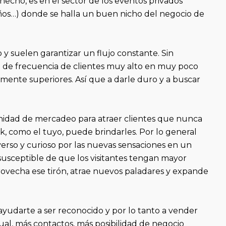
echo, es en el sector de los eventos privados
años…) donde se halla un buen nicho del negocio de
o y suelen garantizar un flujo constante. Sin
o de frecuencia de clientes muy alto en muy poco
lmente superiores. Así que a darle duro y a buscar
nidad de mercadeo para atraer clientes que nunca
k, como el tuyo, puede brindarles. Por lo general
verso y curioso por las nuevas sensaciones en un
usceptible de que los visitantes tengan mayor
provecha ese tirón, atrae nuevos paladares y expande
ayudarte a ser reconocido y por lo tanto a vender
ual, más contactos, más posibilidad de negocio