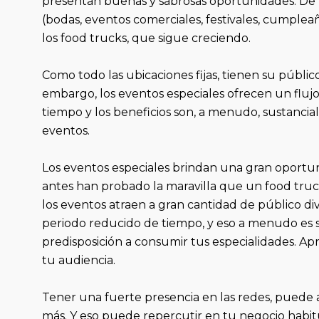
presentan buenas y sabrosas oportunidades. De h
(bodas, eventos comerciales, festivales, cumple
los food trucks, que sigue creciendo.
Como todo las ubicaciones fijas, tienen su públic
embargo, los eventos especiales ofrecen un fluj
tiempo y los beneficios son, a menudo, sustancia
eventos.
Los eventos especiales brindan una gran oportu
antes han probado la maravilla que un food truc
los eventos atraen a gran cantidad de público di
periodo reducido de tiempo, y eso a menudo es s
predisposición a consumir tus especialidades. A
tu audiencia.
Tener una fuerte presencia en las redes, puede 
más. Y eso puede repercutir en tu negocio habit