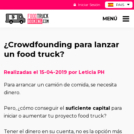
Iniciar Sesión
PAIS
BE
MENÚ
DE
NL
US
¿Crowdfounding para lanzar
un food truck?
Realizadas el 15-04-2019 por Leticia PH
Para arrancar un camión de comida, se necesita
dinero.
Pero, ¿cómo conseguir el
suficiente capital
para
iniciar o aumentar tu proyecto food truck?
Tener el dinero en su cuenta, no es la opción más