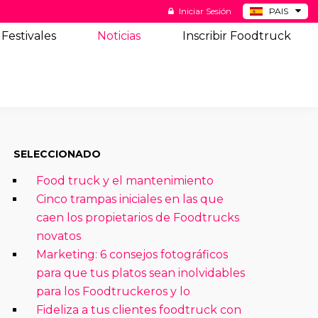
Iniciar Sesión
PAIS
BE
Festivales
Noticias
Inscribir Foodtruck
DE
NL
US
SELECCIONADO
Food truck y el mantenimiento
Cinco trampas iniciales en las que
caen los propietarios de Foodtrucks
novatos
Marketing: 6 consejos fotográficos
para que tus platos sean inolvidables
para los Foodtruckeros y lo
Fideliza a tus clientes foodtruck con