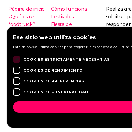
Página de inicio
Cómo funciona
Realiza gra
¿Qué es un
Festivales
solicitud p
foodtruck?
Fiesta de
responder 
empresa
foodtrucks
Ese sitio web utiliza cookies
Boda
Contacto
Foodtruck
Este sitio web utiliza cookies para mejorar la experiencia del usuari
Inicio de sesión
Información
Mirar solic
general
Hacer una s
COOKIES ESTRICTAMENTE NECESARIAS
PREGUNTAS
Socios
FRECUENTES
Noticias
COOKIES DE RENDIMIENTO
COOKIES DE PREFERENCIAS
COOKIES DE FUNCIONALIDAD