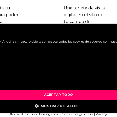
tis tu
Una tarjeta de visita
ara poder
digital en el sitio de
al
tu campo de
 del
especialización.
Booking.com.
Regístrate y
o. Al utilizar nuestro sitio web, acepta todas las cookies de acuerdo con nues
benefíciate de las
itudes »
muchas ventajas.
olicitud »
Crea una cuenta »
¿Cuáles son las ventajas? 
ACEPTAR TODO
MOSTRAR DETALLES
© 2026 FoodtruckBooking.com |
Condiciones generales
|
Privacy