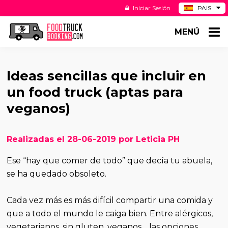
Iniciar Sesión
PAIS
BE
MENÚ
DE
NL
US
Ideas sencillas que incluir en
un food truck (aptas para
veganos)
Realizadas el 28-06-2019 por Leticia PH
Ese “hay que comer de todo” que decía tu abuela,
se ha quedado obsoleto.
Cada vez más es más difícil compartir una comida y
que a todo el mundo le caiga bien. Entre alérgicos,
vegetarianos, sin gluten, veganos… las opciones