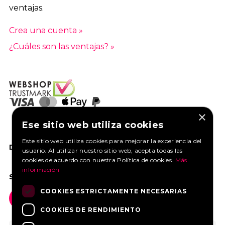
ventajas.
Crea una cuenta »
¿Cuáles son las ventajas? »
×
Ese sitio web utiliza cookies
Este sitio web utiliza cookies para mejorar la experiencia del
DANOS UN ME GUSTA EN FACEBOOK
usuario. Al utilizar nuestro sitio web, acepta todas las
cookies de acuerdo con nuestra Política de cookies.
Más
información
SOCIAL MEDIA
COOKIES ESTRICTAMENTE NECESARIAS
COOKIES DE RENDIMIENTO