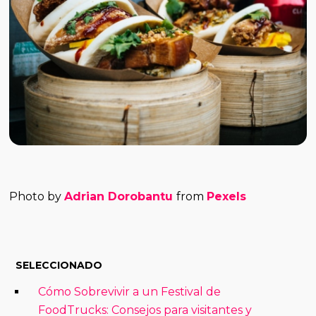
Photo by
Adrian Dorobantu
from
Pexels
SELECCIONADO
Cómo Sobrevivir a un Festival de
FoodTrucks: Consejos para visitantes y