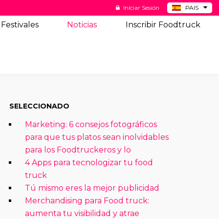
Iniciar Sesión
PAIS
BE
Festivales
Noticias
Inscribir Foodtruck
DE
NL
US
SELECCIONADO
Marketing: 6 consejos fotográficos
para que tus platos sean inolvidables
para los Foodtruckeros y lo
4 Apps para tecnologizar tu food
truck
Tú mismo eres la mejor publicidad
Merchandising para Food truck:
aumenta tu visibilidad y atrae