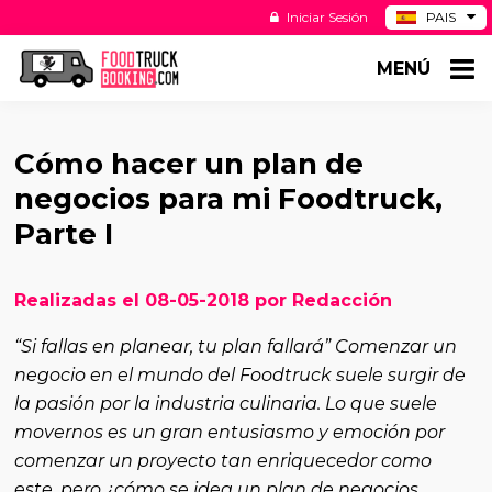
Iniciar Sesión
PAIS
BE
MENÚ
DE
NL
US
Cómo hacer un plan de
negocios para mi Foodtruck,
Parte I
Realizadas el 08-05-2018 por Redacción
“Si fallas en planear, tu plan fallará” Comenzar un
negocio en el mundo del Foodtruck suele surgir de
la pasión por la industria culinaria. Lo que suele
movernos es un gran entusiasmo y emoción por
comenzar un proyecto tan enriquecedor como
este, pero ¿cómo se idea un plan de negocios