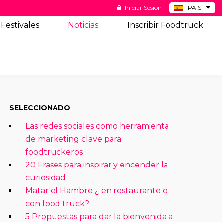
Iniciar Sesión
PAIS
BE
Festivales
Noticias
Inscribir Foodtruck
DE
NL
US
SELECCIONADO
Las redes sociales como herramienta
de marketing clave para
foodtruckeros
20 Frases para inspirar y encender la
curiosidad
Matar el Hambre ¿ en restaurante o
con food truck?
5 Propuestas para dar la bienvenida a