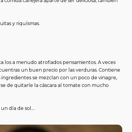
comida callejera aparte de ser deliciosa, también
itas y riquísmas.
ca los a menudo atrofiados pensamientos. A veces
cuentras un buen precio por las verduras. Contiene
os ingredientes se mezclan con un poco de vinagre,
arse de quitarle la cáscara al tomate con mucho
n día de sol....