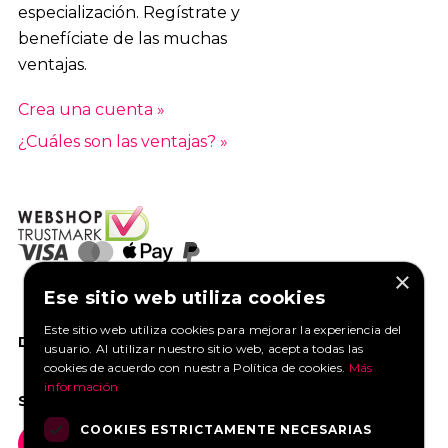
especialización. Regístrate y
benefíciate de las muchas
ventajas.
Crea una cuenta »
¿Cuáles son las ventajas? »
×
Ese sitio web utiliza cookies
Este sitio web utiliza cookies para mejorar la experiencia del
DANOS UN ME GUSTA EN FACEBOOK
usuario. Al utilizar nuestro sitio web, acepta todas las
cookies de acuerdo con nuestra Política de cookies.
Más
información
SOCIAL MEDIA
COOKIES ESTRICTAMENTE NECESARIAS