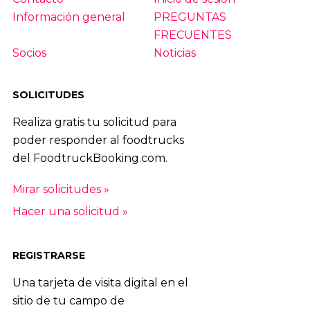
Información general
PREGUNTAS
72
|
73
|
74
|
75
|
76
|
77
|
78
|
79
|
FRECUENTES
80
|
81
|
82
|
83
|
84
Socios
Noticias
SOLICITUDES
Realiza gratis tu solicitud para
poder responder al foodtrucks
del FoodtruckBooking.com.
Mirar solicitudes »
Hacer una solicitud »
REGISTRARSE
Una tarjeta de visita digital en el
sitio de tu campo de