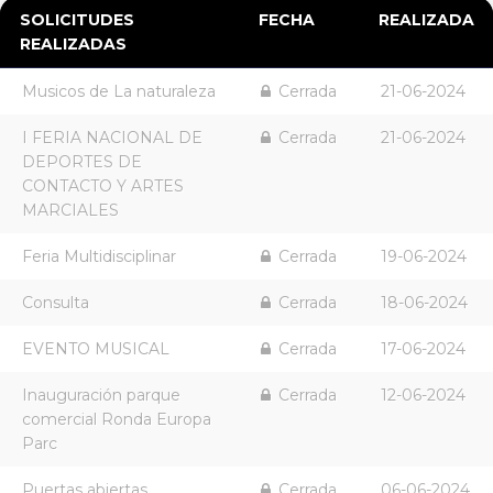
SOLICITUDES
FECHA
REALIZADA
REALIZADAS
Musicos de La naturaleza
Cerrada
21-06-2024
I FERIA NACIONAL DE
Cerrada
21-06-2024
DEPORTES DE
CONTACTO Y ARTES
MARCIALES
Feria Multidisciplinar
Cerrada
19-06-2024
Consulta
Cerrada
18-06-2024
EVENTO MUSICAL
Cerrada
17-06-2024
Inauguración parque
Cerrada
12-06-2024
comercial Ronda Europa
Parc
Puertas abiertas
Cerrada
06-06-2024