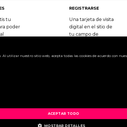
81
|
82
|
83
|
84
ES
REGISTRARSE
tis tu
Una tarjeta de visita
ara poder
digital en el sitio de
al
tu campo de
 del
especialización.
Booking.com.
Regístrate y
o. Al utilizar nuestro sitio web, acepta todas las cookies de acuerdo con nues
benefíciate de las
itudes »
muchas ventajas.
olicitud »
Crea una cuenta »
¿Cuáles son las ventajas? 
ACEPTAR TODO
MOSTRAR DETALLES