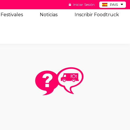
Iniciar Sesión
PAIS
BE
Festivales
Noticias
Inscribir Foodtruck
DE
NL
US