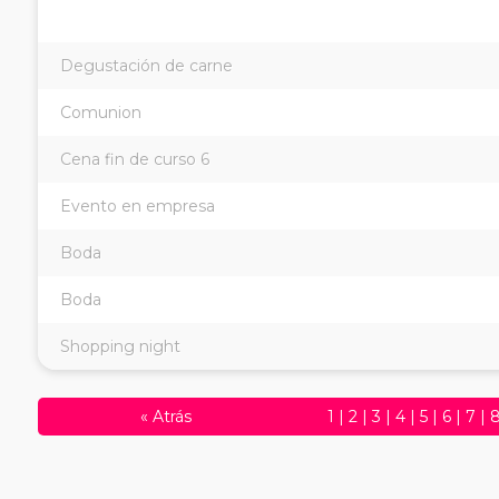
Degustación de carne
Comunion
Cena fin de curso 6
Evento en empresa
Boda
Boda
Shopping night
«
Atrás
1
|
2
|
3
|
4
|
5
|
6
|
7
|
30
|
31
|
32
|
33
|
34
|
3
56
|
57
|
58
|
59
|
60
|