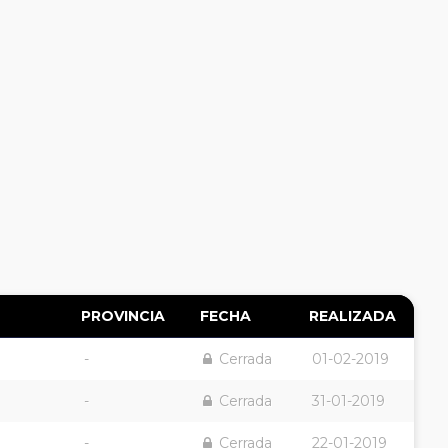
PROVINCIA
FECHA
REALIZADA
-
Cerrada
01-02-2019
-
Cerrada
31-01-2019
-
Cerrada
22-01-2019