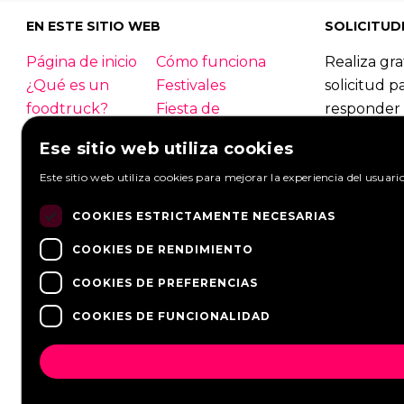
EN ESTE SITIO WEB
SOLICITUD
Página de inicio
Cómo funciona
Realiza gra
¿Qué es un
Festivales
solicitud p
foodtruck?
Fiesta de
responder 
empresa
foodtrucks
Ese sitio web utiliza cookies
Boda
Contacto
Foodtruck
Este sitio web utiliza cookies para mejorar la experiencia del usuari
Inicio de sesión
Información
Mirar solic
general
Hacer una s
COOKIES ESTRICTAMENTE NECESARIAS
PREGUNTAS
Socios
FRECUENTES
Noticias
COOKIES DE RENDIMIENTO
COOKIES DE PREFERENCIAS
COOKIES DE FUNCIONALIDAD