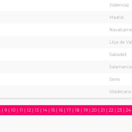
(Valencia)
Madrid
Navalcarne
Lliça de Val
Sabadell
Salamanca
Serra
Viladecans
8
|
9
|
10
|
11
|
12
|
13
|
14
|
15
|
16
|
17
|
18
|
19
|
20
|
21
|
22
|
23
|
24
5
|
36
|
37
|
38
|
39
|
40
|
41
|
42
|
43
|
44
|
45
|
46
|
47
|
48
|
49
|
61
|
62
|
63
|
64
|
65
|
66
|
67
|
68
|
69
|
70
|
71
|
72
|
73
|
74
|
75
|