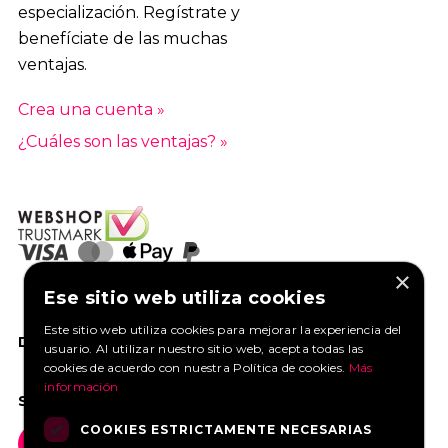
especialización. Regístrate y
benefíciate de las muchas
ventajas.
Crea una cuenta »
¿Cuáles son las ventajas? »
×
Ese sitio web utiliza cookies
Este sitio web utiliza cookies para mejorar la experiencia del
DANOS UN ME GUSTA EN FACEBOOK
usuario. Al utilizar nuestro sitio web, acepta todas las
cookies de acuerdo con nuestra Política de cookies.
Más
información
SOCIAL MEDIA
COOKIES ESTRICTAMENTE NECESARIAS