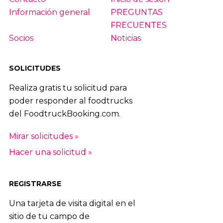
Información general
PREGUNTAS
72
|
73
|
74
|
75
|
76
|
77
|
78
|
79
|
FRECUENTES
80
|
81
|
82
|
83
|
84
Socios
Noticias
SOLICITUDES
Realiza gratis tu solicitud para
poder responder al foodtrucks
del FoodtruckBooking.com.
Mirar solicitudes »
Hacer una solicitud »
REGISTRARSE
Una tarjeta de visita digital en el
sitio de tu campo de