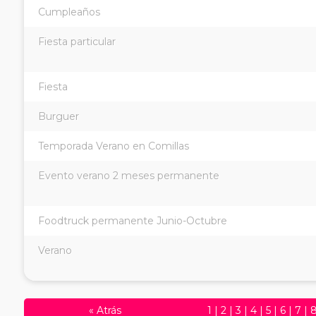
Cumpleaños
Fiesta particular
Fiesta
Burguer
Temporada Verano en Comillas
Evento verano 2 meses permanente
Foodtruck permanente Junio-Octubre
Verano
«
Atrás
1
|
2
|
3
|
4
|
5
|
6
|
7
|