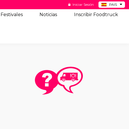
Iniciar Sesión
PAIS
BE
Festivales
Noticias
Inscribir Foodtruck
DE
NL
US