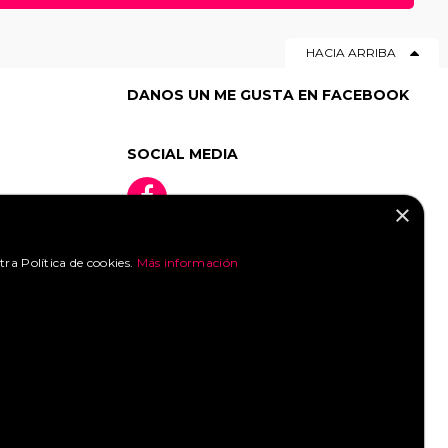
50
|
51
|
52
|
53
|
54
|
55
|
HACIA ARRIBA
76
|
77
|
78
|
79
|
80
|
DANOS UN ME GUSTA EN FACEBOOK
SOCIAL MEDIA
×
tra Política de cookies.
Más información
»