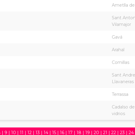
Ametlla de
Sant Anton
Vilamajor
Gavá
Arahal
Comillas
Sant Andr
Llavaneras
Terrassa
Cadalso de
vidrios
8
|
9
|
10
|
11
|
12
|
13
|
14
|
15
|
16
|
17
|
18
|
19
|
20
|
21
|
22
|
23
|
24