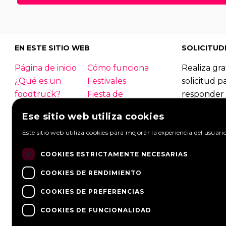
30
|
31
|
32
|
33
|
34
|
3
56
|
57
|
58
|
59
|
60
|
EN ESTE SITIO WEB
SOLICITUD
Página de inicio
Cómo funciona
Realiza gra
¿Qué es un
Festivales
solicitud p
foodtruck?
Fiesta de
responder 
empresa
foodtrucks
Ese sitio web utiliza cookies
Boda
Contacto
Foodtruck
Este sitio web utiliza cookies para mejorar la experiencia del usuari
Inicio de sesión
Información
Mirar solic
general
Hacer una s
COOKIES ESTRICTAMENTE NECESARIAS
PREGUNTAS
Socios
FRECUENTES
Noticias
COOKIES DE RENDIMIENTO
COOKIES DE PREFERENCIAS
COOKIES DE FUNCIONALIDAD