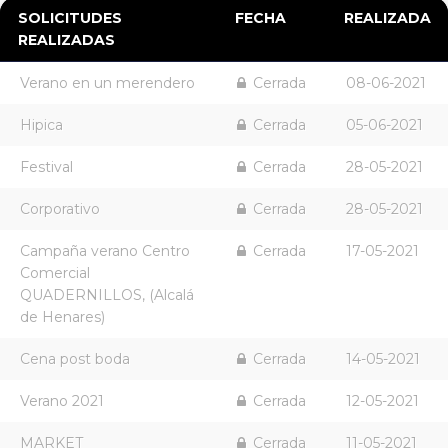
SOLICITUDES
FECHA
REALIZADA
REALIZADAS
Verano en un merendero
Cerrada
08-06-2021
Hipica
Cerrada
05-06-2021
Festival
Cerrada
28-05-2021
Corporativo
Cerrada
28-05-2021
Campaña verano Centro
Cerrada
17-05-2021
Comercial
QUADERNILLOS, (Alcalá
de Henares)
Cena post boda
Cerrada
14-05-2021
Verano 2021
Cerrada
12-05-2021
MARKET
Cerrada
11-05-2021