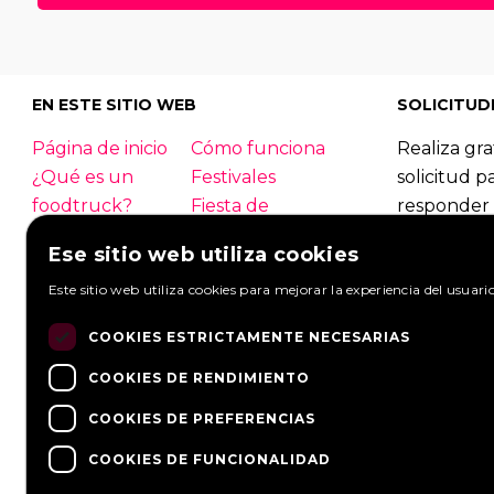
30
|
31
|
32
|
33
|
34
|
3
56
|
57
|
58
|
59
|
60
|
EN ESTE SITIO WEB
SOLICITUD
Página de inicio
Cómo funciona
Realiza gra
¿Qué es un
Festivales
solicitud p
foodtruck?
Fiesta de
responder 
empresa
foodtrucks
Ese sitio web utiliza cookies
Boda
Contacto
Foodtruck
Este sitio web utiliza cookies para mejorar la experiencia del usuari
Inicio de sesión
Información
Mirar solic
general
Hacer una s
COOKIES ESTRICTAMENTE NECESARIAS
PREGUNTAS
Socios
FRECUENTES
Noticias
COOKIES DE RENDIMIENTO
COOKIES DE PREFERENCIAS
COOKIES DE FUNCIONALIDAD