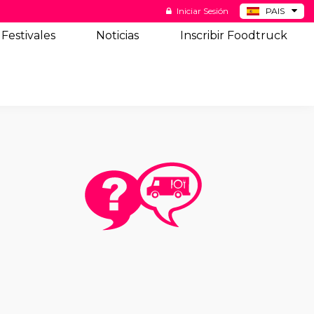
Iniciar Sesión
PAIS
BE
Festivales
Noticias
Inscribir Foodtruck
DE
NL
US