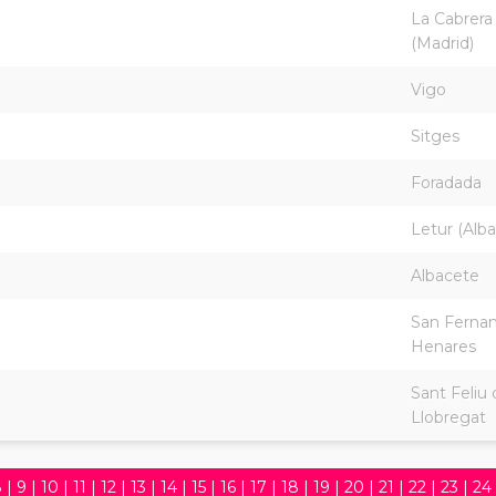
La Cabrera
(Madrid)
Vigo
Sitges
Foradada
Letur (Alb
Albacete
San Ferna
Henares
Sant Feliu 
Llobregat
8
|
9
|
10
|
11
|
12
|
13
|
14
|
15
|
16
|
17
|
18
|
19
|
20
|
21
|
22
|
23
|
24