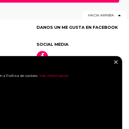
50
|
51
|
52
|
53
|
54
|
55
|
HACIA ARRIBA
76
|
77
|
78
|
79
|
80
|
DANOS UN ME GUSTA EN FACEBOOK
SOCIAL MEDIA
×
tra Política de cookies.
Más información
»