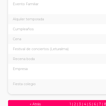
Evento Familiar
Alquiler temporada
Cumpleaños
Cena
Festival de conciertos (Leturalma)
Recena boda
Empresa
Fiesta colegio
«
Atrás
1
|
2
|
3
|
4
|
5
|
6
|
7
|