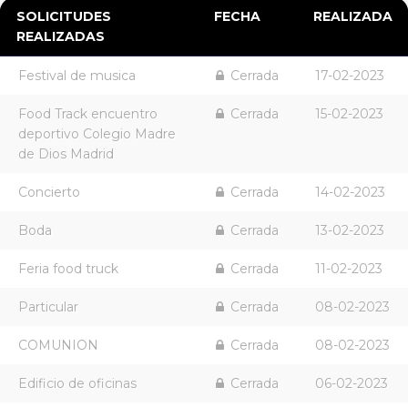
SOLICITUDES
FECHA
REALIZADA
REALIZADAS
Festival de musica
Cerrada
17-02-2023
Food Track encuentro
Cerrada
15-02-2023
deportivo Colegio Madre
de Dios Madrid
Concierto
Cerrada
14-02-2023
Boda
Cerrada
13-02-2023
Feria food truck
Cerrada
11-02-2023
Particular
Cerrada
08-02-2023
COMUNION
Cerrada
08-02-2023
Edificio de oficinas
Cerrada
06-02-2023