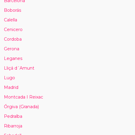
Barcelona
Boborás
Calella
Cenicero
Cordoba
Gerona
Leganes
Lliçá d´Amunt
Lugo
Madrid
Montcada I Reixac
Órgiva (Granada)
Pedralba
Ribarroja