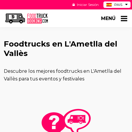
Iniciar Sesión
PAIS
BE
MENÚ
DE
NL
US
Foodtrucks en L'Ametlla del
Vallès
Descubre los mejores foodtrucks en L'Ametlla del
Vallès para tus eventos y festivales