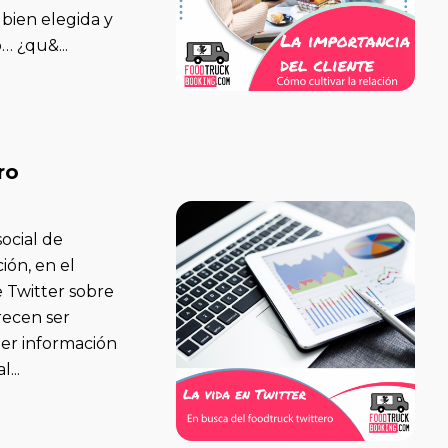
bien elegida y
… ¿qu&...
ro
ocial de
ión, en el
e Twitter sobre
recen ser
raer información
...