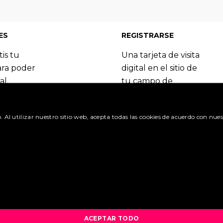
5
|
36
|
37
|
38
|
39
|
40
|
41
|
42
|
43
|
44
|
45
|
46
|
47
|
48
|
49
|
58
|
59
|
60
|
61
|
62
|
63
|
64
|
65
|
66
|
67
|
68
|
69
|
70
|
71
|
72
|
7
ES
REGISTRARSE
tis tu
Una tarjeta de visita
ara poder
digital en el sitio de
al
tu campo de
 del
especialización.
Booking.com.
Regístrate y
o. Al utilizar nuestro sitio web, acepta todas las cookies de acuerdo con nues
benefíciate de las
itudes »
muchas ventajas.
olicitud »
Crea una cuenta »
¿Cuáles son las ventajas? 
ACEPTAR TODO