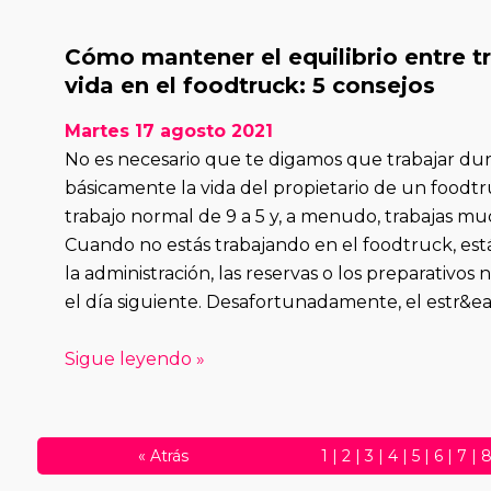
Cómo mantener el equilibrio entre t
vida en el foodtruck: 5 consejos
Martes 17 agosto 2021
No es necesario que te digamos que trabajar dur
básicamente la vida del propietario de un foodtr
trabajo normal de 9 a 5 y, a menudo, trabajas mu
Cuando no estás trabajando en el foodtruck, es
la administración, las reservas o los preparativos 
el día siguiente. Desafortunadamente, el estr&eac
Sigue leyendo »
«
Atrás
1
|
2
|
3
|
4
|
5
|
6
|
7
|