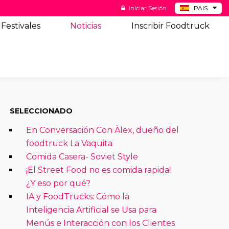
Iniciar Sesión
PAIS
BE
Festivales
Noticias
Inscribir Foodtruck
DE
NL
US
SELECCIONADO
En Conversación Con Àlex, dueño del
foodtruck La Vaquita
Comida Casera- Soviet Style
¡El Street Food no es comida rapida!
¿Y eso por qué?
IA y FoodTrucks: Cómo la
Inteligencia Artificial se Usa para
Menús e Interacción con los Clientes