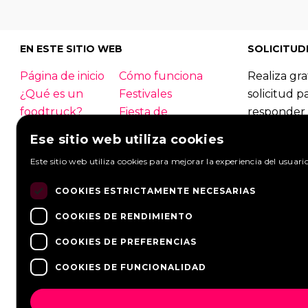
30
|
31
|
32
|
33
|
34
|
3
56
|
57
|
EN ESTE SITIO WEB
SOLICITUD
Página de inicio
Cómo funciona
Realiza gra
¿Qué es un
Festivales
solicitud p
foodtruck?
Fiesta de
responder 
empresa
foodtrucks
Ese sitio web utiliza cookies
Boda
Contacto
Foodtruck
Este sitio web utiliza cookies para mejorar la experiencia del usuari
Inicio de sesión
Información
Mirar solic
general
COOKIES ESTRICTAMENTE NECESARIAS
Hacer una s
PREGUNTAS
Socios
COOKIES DE RENDIMIENTO
FRECUENTES
Noticias
COOKIES DE PREFERENCIAS
COOKIES DE FUNCIONALIDAD