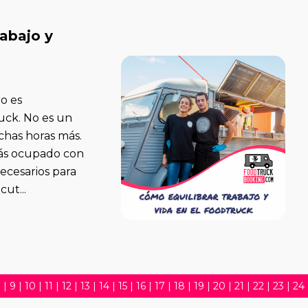
rabajo y
o es
uck. No es un
chas horas más.
tás ocupado con
necesarios para
ut...
8
|
9
|
10
|
11
|
12
|
13
|
14
|
15
|
16
|
17
|
18
|
19
|
20
|
21
|
22
|
23
|
24