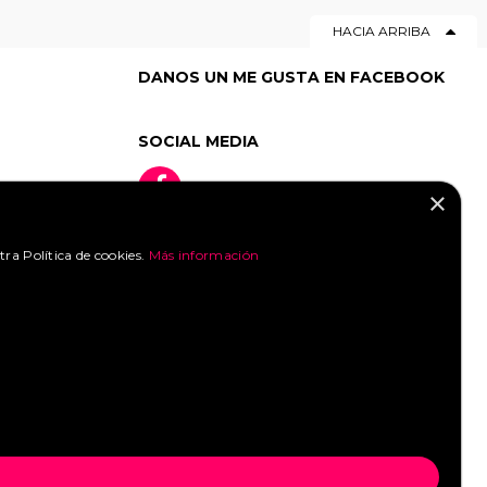
50
|
51
|
52
|
53
|
54
|
55
|
HACIA ARRIBA
3
|
74
|
75
DANOS UN ME GUSTA EN FACEBOOK
SOCIAL MEDIA
×
tra Política de cookies.
Más información
»